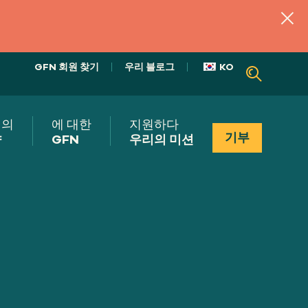
GFN 회원 찾기
우리 블로그
KO
리의
에 대한
지원하다
기부
향
GFN
우리의 미션