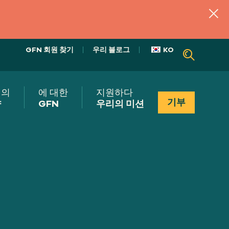
GFN 회원 찾기
우리 블로그
KO
리의
에 대한
지원하다
기부
향
GFN
우리의 미션