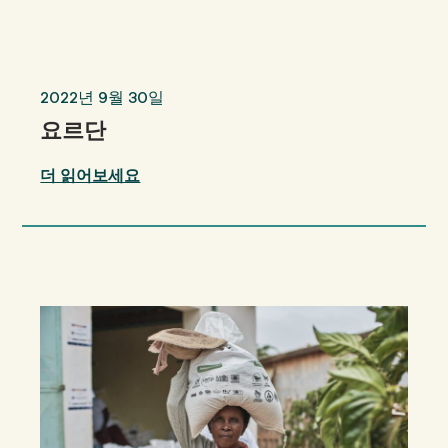
우리의
영향
2022년 9월 30일
요르단
에 대한
GFN
더 읽어보세요
지원하다
우리의 미션
기부