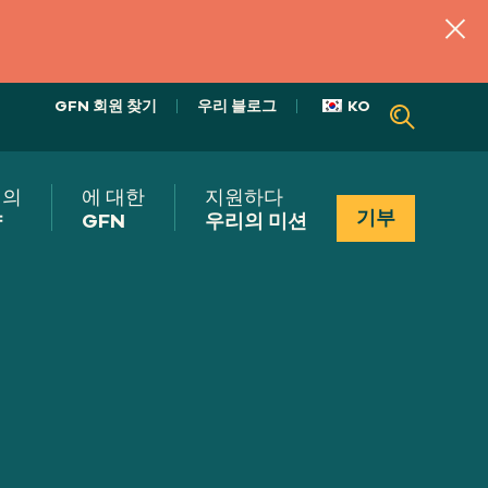
GFN 회원 찾기
우리 블로그
KO
리의
에 대한
지원하다
기부
향
GFN
우리의 미션