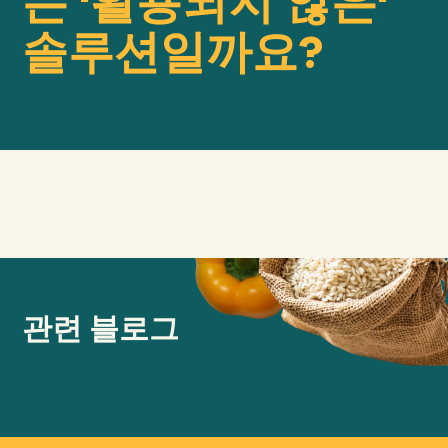
는 '활용되지 않은'
솔루션일까요?
우리의
영향
에 대한
GFN
지원하다
우리의 미션
기부
관련 블로그