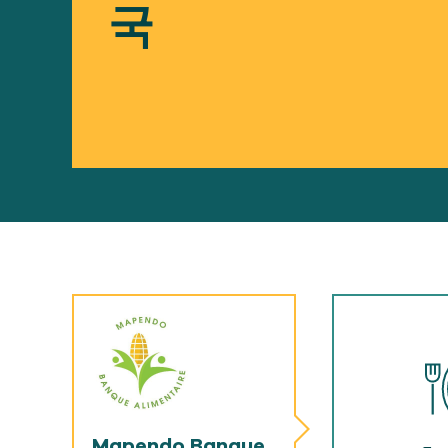
국
Mapendo Banque