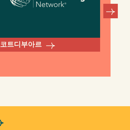
에티
코트디부아르