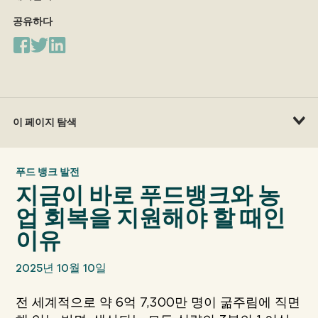
공유하다
우리의
영향
에 대한
GFN
이 페이지 탐색
지원하다
푸드 뱅크 발전
우리의 미션
지금이 바로 푸드뱅크와 농
업 회복을 지원해야 할 때인
기부
이유
2025년 10월 10일
전 세계적으로 약 6억 7,300만 명이 굶주림에 직면