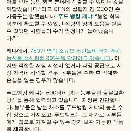
어를 얻어 농업 회복 분야에 진출할 수 있다는 것을
깨달았습니다."라고 GFN의 설립자 겸 CEO인 존
가퉁구는 말했습니다.
푸드 뱅킹 케냐
. "농업 회복
덕분에 확보할 수 있었던 식량의 양과 도움을 받을
수 있었던 사람들의 수가 엄청나게 늘어났습니
다."“
케냐에서,
750만 명의 소규모 농민들이 국가 전체
농산물 생산량의 801톤을 담당하고 있습니다.
. 하
지만 적절한 저장 시설이 없거나 과잉 공급으로 시
장 가격이 하락할 경우, 농부들은 수확 후 막대한
손실을 입는 경우가 많습니다.
푸드뱅킹 케냐는 600명이 넘는 농부들과 물물교환
방식을 통해 협력하고 있습니다. 과정은 간단합니
다. 농부들은 남는 채소를 푸드뱅킹 케냐의 농촌 수
집 장소로 가져오고, 푸드뱅크는 그 대가로 농부들
에게 집으로 가져갈 수 있는 장기 보관 가능한 식품
을 제공합니다.