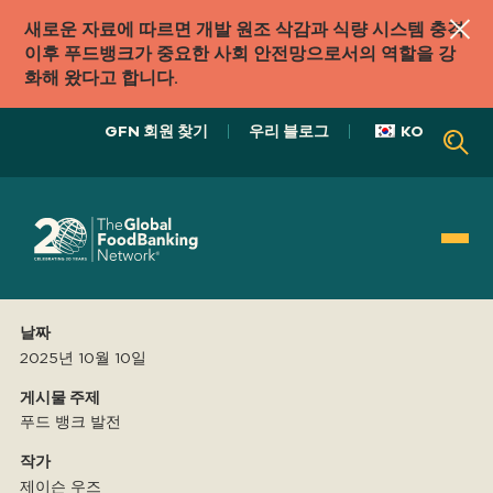
새로운 자료에 따르면 개발 원조 삭감과 식량 시스템 충격
이후 푸드뱅크가 중요한 사회 안전망으로서의 역할을 강
화해 왔다고 합니다.
GFN 회원 찾기
우리 블로그
KO
우리의 역할
날짜
식품 시스템
2025년 10월 10일
게시물 주제
푸드 뱅크 발전
우리의
접근하다
작가
제이슨 우즈