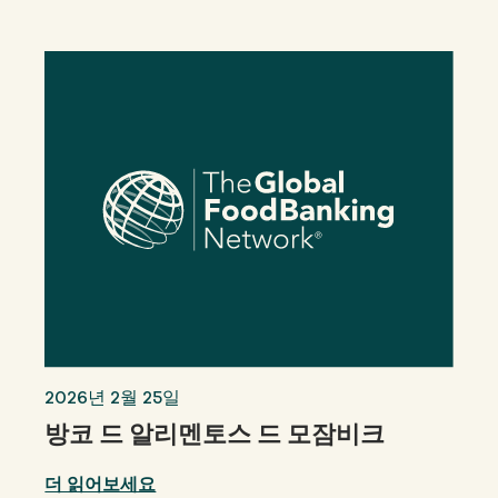
우리의
영향
에 대한
GFN
지원하다
우리의 미션
기부
2026년 2월 25일
방코 드 알리멘토스 드 모잠비크
더 읽어보세요